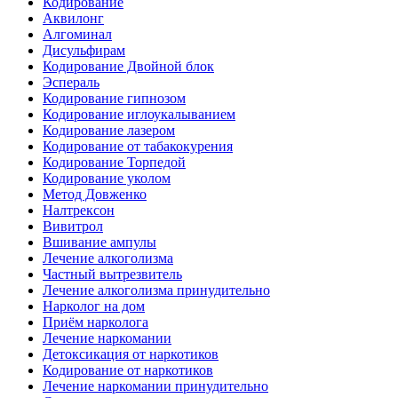
Кодирование
Аквилонг
Алгоминал
Дисульфирам
Кодирование Двойной блок
Эспераль
Кодирование гипнозом
Кодирование иглоукалыванием
Кодирование лазером
Кодирование от табакокурения
Кодирование Торпедой
Кодирование уколом
Метод Довженко
Налтрексон
Вивитрол
Вшивание ампулы
Лечение алкоголизма
Частный вытрезвитель
Лечение алкоголизма принудительно
Нарколог на дом
Приём нарколога
Лечение наркомании
Детоксикация от наркотиков
Кодирование от наркотиков
Лечение наркомании принудительно