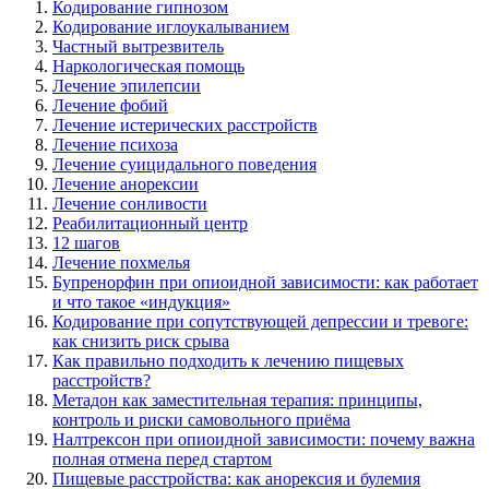
Кодирование гипнозом
Кодирование иглоукалыванием
Частный вытрезвитель
Наркологическая помощь
Лечение эпилепсии
Лечение фобий
Лечение истерических расстройств
Лечение психоза
Лечение суицидального поведения
Лечение анорексии
Лечение сонливости
Реабилитационный центр
12 шагов
Лечение похмелья
Бупренорфин при опиоидной зависимости: как работает
и что такое «индукция»
Кодирование при сопутствующей депрессии и тревоге:
как снизить риск срыва
Как правильно подходить к лечению пищевых
расстройств?
Метадон как заместительная терапия: принципы,
контроль и риски самовольного приёма
Налтрексон при опиоидной зависимости: почему важна
полная отмена перед стартом
Пищевые расстройства: как анорексия и булемия