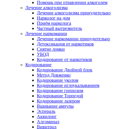
Помощь при отравлении алкоголем
Лечение алкоголизма
Лечение алкоголизма принудительно
Нарколог на дом
Приём нарколога
Частный вытрезвитель
Лечение наркомании
Лечение наркомании принудительно
Детоксикация от наркотиков
Снятие ломки
УБОД
Кодирование от наркотиков
Кодирование
Кодирование Двойной блок
Метод Довженко
Кодирование уколом
Кодирование иглоукалыванием
Кодирование гипнозом
Кодирование Торпедой
Кодирование лазером
Вшивание ампулы
Эспераль
Аквилонг
Алгоминал
Вивитрол